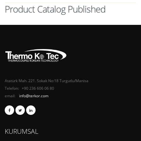
Product Catalog Published
Atatürk Mah. 221. Sokak No:18 Turgutlu/Manisa
Telefon: +90 236 606 06 80
email:
info@terkor.com
KURUMSAL