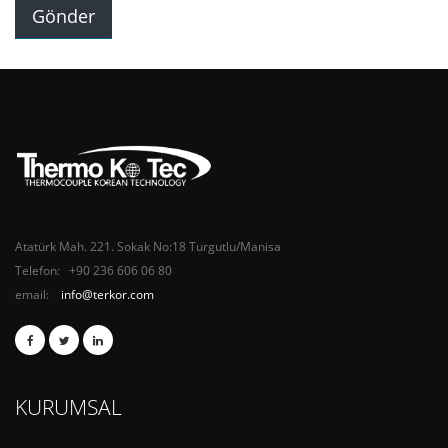
Atatürk Mah. 221. Sokak No:18 Turgutlu/Manisa
Telefon: +90 236 606 06 80
email:
info@terkor.com
KURUMSAL