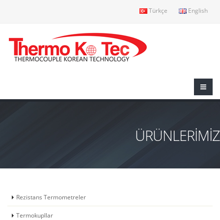
Türkçe
English
ÜRÜNLERİMİZ
Rezistans Termometreler
Termokupllar