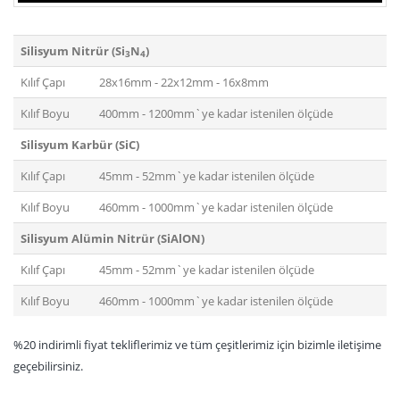
Silisyum Nitrür (Si
N
)
3
4
Kılıf Çapı
28x16mm - 22x12mm - 16x8mm
Kılıf Boyu
400mm - 1200mm`ye kadar istenilen ölçüde
Silisyum Karbür (SiC)
Kılıf Çapı
45mm - 52mm`ye kadar istenilen ölçüde
Kılıf Boyu
460mm - 1000mm`ye kadar istenilen ölçüde
Silisyum Alümin Nitrür (SiAlON)
Kılıf Çapı
45mm - 52mm`ye kadar istenilen ölçüde
Kılıf Boyu
460mm - 1000mm`ye kadar istenilen ölçüde
%20 indirimli fiyat tekliflerimiz ve tüm çeşitlerimiz için bizimle iletişime
geçebilirsiniz.