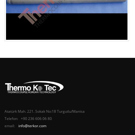
Atatürk Mah. 221. Sokak No:18 Turgutlu/Manisa
Telefon: +90 236 606 06 80
email:
info@terkor.com