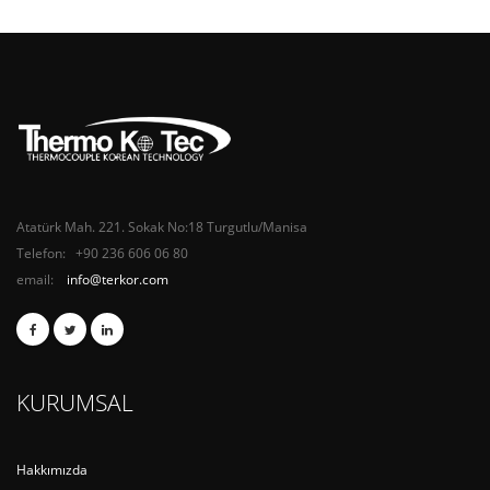
Atatürk Mah. 221. Sokak No:18 Turgutlu/Manisa
Telefon: +90 236 606 06 80
email:
info@terkor.com
KURUMSAL
Hakkımızda