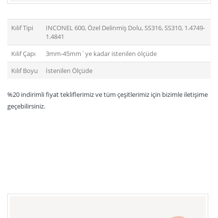
Kılıf Tipi
INCONEL 600, Özel Delinmiş Dolu, SS316, SS310, 1.4749-
1.4841
Kılıf Çapı
3mm-45mm`ye kadar istenilen ölçüde
Kılıf Boyu
İstenilen Ölçüde
%20 indirimli fiyat tekliflerimiz ve tüm çeşitlerimiz için bizimle iletişime
geçebilirsiniz.