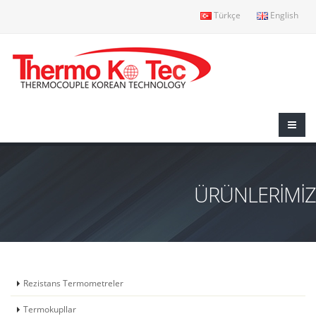
Türkçe
English
ÜRÜNLERİMİZ
Rezistans Termometreler
Termokupllar