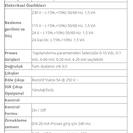
Elektriksel Özellikleri
230 V ~ (-15%,+10%) 50/60 Hz. 1,5 VA
Besleme
115 V ~ (-15%,+10%) 50/60 Hz. 1,5 VA
gerilimi ve
24 V ~ (-15%,+10%) 50/60 Hz. 1,5 VA
Güç
24 Vac/dc (-15%,+10%) 1,5 VA
Proses
Yapılandırma parametreleri SelectaSe 0-10 Vdc, 0-1
Girişleri
Vdc, 0-60 mV, 0-20 mA, 4-20 mA seçilebilir
Doğruluk
Tam skalanın ±% 0,5
Çıkışlar
Röle Çıkışı
Rezistif Yükte 5A @ 250 V ~
SSR Çıkışı
10mA@5Vdc
Opsiyonel
Kontrol
Kontrol
On / Off
Formu
Örnekleme
0/4-20 mA Proses giriş için 240 ms
zamanı