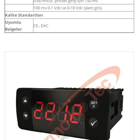
0-60 mVDC proses girişi için 150 ms
100 ms 0-1 Vdc ve 0-10 Vdc işlem giriş
Kalite Standartları
Uyumlu
CE , EAC
Belgeler