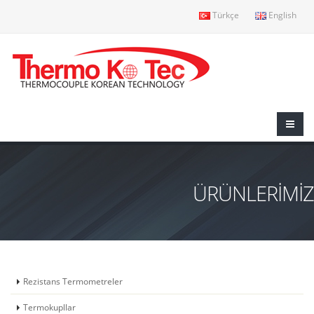
Türkçe
English
ÜRÜNLERİMİZ
Rezistans Termometreler
Termokupllar