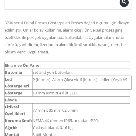
3700 serisi Dijital Proses Göstergeleri Proses değeri ölçümü için dizayn
edilmiştir. Onlar kolay kullanımı, alarm çıkışı, Üniversal proses girişi
özellikleri ile pek çok uygulamada kullanılabilir. Uygulamalar; motor
sürücü, şant direnç üzerinden akım ölçümü sıcaklık, basınç, nem, hız
ölçüm Verici uygulaması.
Ekran ve Ön Panel
Butonlar
Set and yön butonları.
Led
P (Kırmızı), Alarm Çıkışı Aktif (Kırmızı) Ledler, (Yeşil) AS
Göstergeleri
Gösterge
10 mm Kırmızı 4 dijit LED
Gövde
Fiziksel
77 mm x 35 mm 62,5 mm
Özellikleri
Koruma Sınıfı
NEMA 4X (önden IP65, arkadan IP20)
Ağırlık
Yaklaşık olarak 0.16 Kg.
Montaj
Sabit Montaj