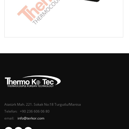
Atatürk Mah. 221. Sokak No:18 Turgutlu/Manisa
Telefon: +90 236 606 06 80
email:
info@terkor.com