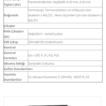
Parametrelerden Seçilebilir 0-20 mA, 4-20 mA
Tipleri (DC)
Termokupl, Termorezistans ve Voltaj için tam
Doğruluk
skalanın ± %0,25'i , Akım ölçümleri için tam skalanın ±
%0,70'i
Çıkışlar
Röle Çıkışları
5A@250 V~ rezistif yükte
(2x)
SSR Çıkışı
20mA@18V (maksimum)
Kontrol
Kontrol
On / Off, P, PI, PD, PID
Formları
Okuma Sıklığı
Saniyede 3 okuma
Kalite Standartları
Uyumlu
UL (Dosya Numarası: E 254103), GOST-R, CE
Standartlar