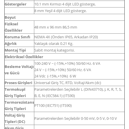
Göstergeler
10.1 mm Kırmızı 4 dijit LED gösterge,
8 mm Yeşil 4 dijit LED gösterge.
Boyut
Fiziksel
48 mm x 96 mm 86,5 mm
Özellikler
Koruma Sınıfı
NEMA 4X (Önden IP65, Arkadan IP20)
Ağırlık
Yaklaşık olarak 0.21 Kg.
Montaj Tipi
Sabit montaj kategorisi.
Elektriksel Özellikler
100-240 V ~ (-15%,+10%) 50/60 Hz. 6 VA
Besleme Voltajı
24 V ~ (-15%,+10%) 50/60 Hz. 6 VA
ve Gücü
24 Vdc (-15%,+10%) 6 W
Proses Girişleri
Üniversal Giriş TC, RTD, Voltaj/Akım (dc)
Termokupl
Parametrelerden Seçilebilir L (DIN43710), J, K, R, T, S,
Giriş Tipleri
B, E, N (IEC584.1) (ITS90)
Termorezistans
PT100 (IEC751) (ITS90)
Giriş Tipleri
Voltaj Giriş
Parametrelerden Seçilebilir 0-50 mV, 0-5 V, 0-10 V
Tipleri (DC)
Akım Giriş