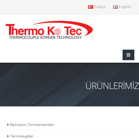
Türkçe
English
ÜRÜNLERİMİZ
Rezistans Termometreler
Termokupllar