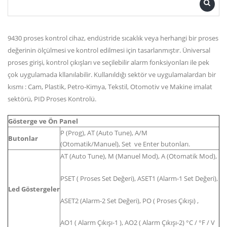
9430 proses kontrol cihaz, endüstride sıcaklık veya herhangi bir proses
değerinin ölçülmesi ve kontrol edilmesi için tasarlanmıştır. Üniversal
proses girişi, kontrol çıkışları ve seçilebilir alarm fonksiyonları ile pek
çok uygulamada kllanılabilir. Kullanıldığı sektör ve uygulamalardan bir
kısmı : Cam, Plastik, Petro-Kimya, Tekstil, Otomotiv ve Makine imalat
sektörü, PID Proses Kontrolü.
Gösterge ve Ön Panel
P (Prog), AT (Auto Tune), A/M
Butonlar
(Otomatik/Manuel), Set ve Enter butonları.
AT (Auto Tune), M (Manuel Mod), A (Otomatik Mod),
PSET ( Proses Set Değeri), ASET1 (Alarm-1 Set Değeri),
Led Göstergeler
ASET2 (Alarm-2 Set Değeri), PO ( Proses Çıkışı) ,
AO1 ( Alarm Çıkışı-1 ), AO2 ( Alarm Çıkışı-2) °C / °F / V